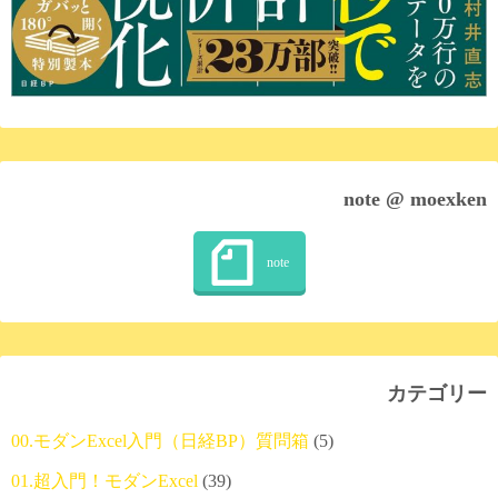
note @ moexken
カテゴリー
00.モダンExcel入門（日経BP）質問箱
(5)
01.超入門！モダンExcel
(39)