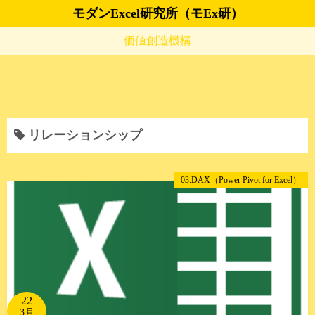
コ
モダンExcel研究所（モEx研）
ン
価値創造機構
テ
ン
ツ
へ
ス
リレーションシップ
キ
ッ
プ
03.DAX（Power Pivot for Excel）
22
3月