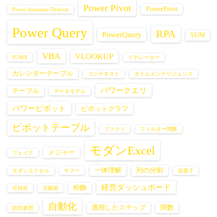
Power Pivot
PowerPivot
Power Automate Desktop
Power Query
RPA
PowerQuery
SUM
VBA
VLOOKUP
SUMX
イテレーター
カレンダーテーブル
コンテキスト
タイムインテリジェンス
パワークエリ
テーブル
データモデル
パワーピボット
ピボットグラフ
ピボットテーブル
ファクト
フィルター関数
モダンExcel
メジャー
フェイク
一体理解
列の分割
モダンエクセル
ヤフー
反復子
経営ダッシュボード
粉飾
可視化
方眼紙
自動化
適用したステップ
関数
絶対参照