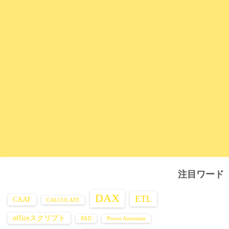
注目ワード
DAX
ETL
CAAT
CALCULATE
officeスクリプト
PAD
Power Automate