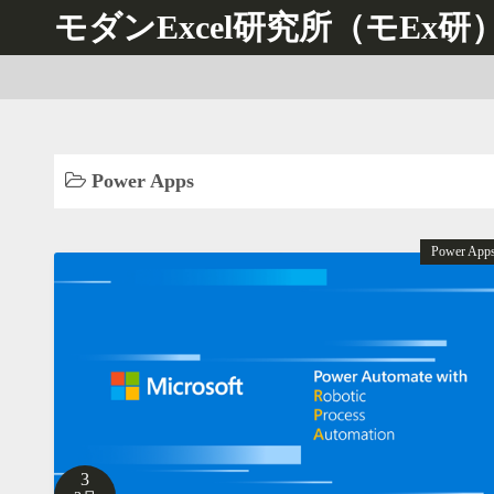
コ
モダンExcel研究所（モEx研
ン
テ
ン
ツ
へ
Power Apps
ス
キ
ッ
Power App
プ
3