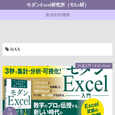
コ
モダンExcel研究所（モEx研）
ン
価値創造機構
テ
ン
ツ
へ
ス
DAX
キ
ッ
プ
01.超入門！モダンExcel
11
1月