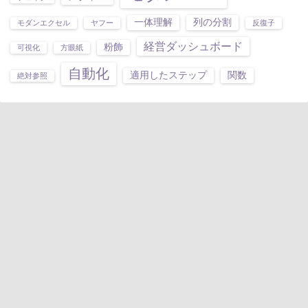
一体理解
列の分割
モダンエクセル
ヤフー
反復子
経営ダッシュボード
粉飾
可視化
方眼紙
自動化
適用したステップ
関数
絶対参照
価値創造機構