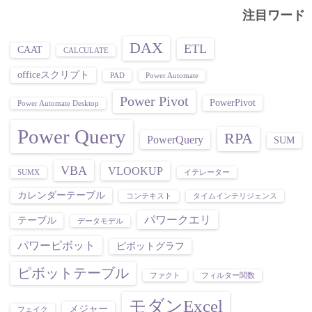
注目ワード
DAX
ETL
CAAT
CALCULATE
officeスクリプト
PAD
Power Automate
Power Pivot
PowerPivot
Power Automate Desktop
Power Query
RPA
PowerQuery
SUM
VBA
VLOOKUP
SUMX
イテレーター
カレンダーテーブル
コンテキスト
タイムインテリジェンス
パワークエリ
テーブル
データモデル
パワーピボット
ピボットグラフ
ピボットテーブル
ファクト
フィルター関数
モダンExcel
メジャー
フェイク