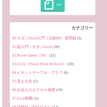
カテゴリー
00.モダンExcel入門（日経BP）質問箱
(5)
01.超入門！モダンExcel
(39)
02.Power Query（M）
(32)
03.DAX（Power Pivot for Excel）
(20)
04.ピボットテーブル・グラフ
(6)
05.見える化
(5)
06.社会人のエクセル基礎
(10)
07.Excel関数
(5)
08.自動化（RPAなど）
(12)