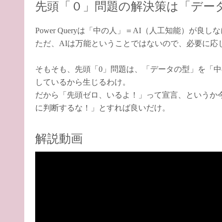
先頭「０」問題の解決策は「デー
Power Queryは「中の人」＝AI（人工知能）が良
ただ、AIは万能ということではないので、必要に応
そもそも、先頭「0」問題は、「データの型」を「中
しているから生じるわけ。
だから「先頭ゼロ、いるよ！」って宣言、というか
に判断するな！」とすれば良いだけ。
解説動画