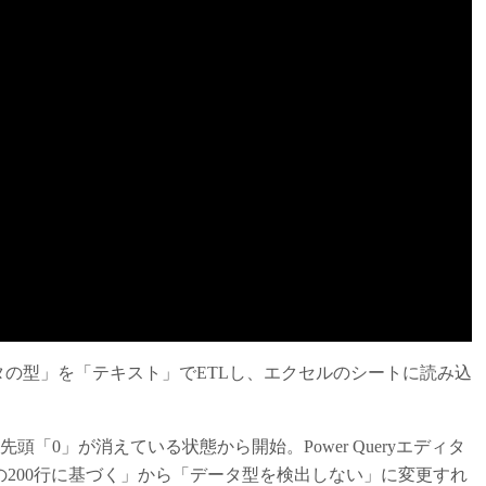
データの型」を「テキスト」でETLし、エクセルのシートに読み込
先頭「0」が消えている状態から開始。Power Queryエディタ
200行に基づく」から「データ型を検出しない」に変更すれ