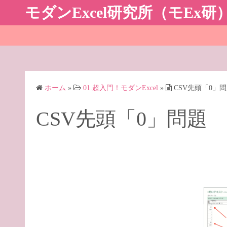
コ
モダンExcel研究所（モEx研
ン
テ
ン
ツ
へ
ス
ホーム
»
01.超入門！モダンExcel
»
CSV先頭「0」
キ
ッ
CSV先頭「0」問題
プ