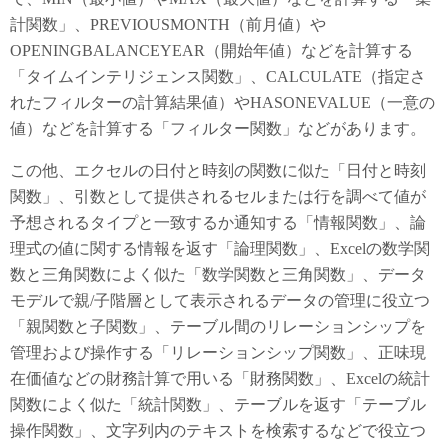
計関数」、PREVIOUSMONTH（前月値）や
OPENINGBALANCEYEAR（開始年値）などを計算する
「タイムインテリジェンス関数」、CALCULATE（指定さ
れたフィルターの計算結果値）やHASONEVALUE（一意の
値）などを計算する「フィルター関数」などがあります。
この他、エクセルの日付と時刻の関数に似た「日付と時刻
関数」、引数として提供されるセルまたは行を調べて値が
予想されるタイプと一致するか通知する「情報関数」、論
理式の値に関する情報を返す「論理関数」、Excelの数学関
数と三角関数によく似た「数学関数と三角関数」、データ
モデルで親/子階層として表示されるデータの管理に役立つ
「親関数と子関数」、テーブル間のリレーションシップを
管理および操作する「リレーションシップ関数」、正味現
在価値などの財務計算で用いる「財務関数」、Excelの統計
関数によく似た「統計関数」、テーブルを返す「テーブル
操作関数」、文字列内のテキストを検索するなどで役立つ