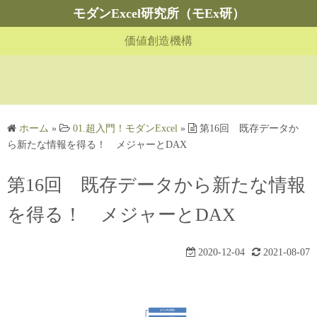
コ
モダンExcel研究所（モEx研）
ン
価値創造機構
テ
ン
ツ
へ
ス
ホーム
»
01.超入門！モダンExcel
»
第16回 既存データか
キ
ら新たな情報を得る！ メジャーとDAX
ッ
プ
第16回 既存データから新たな情報
を得る！ メジャーとDAX
2020-12-04
2021-08-07