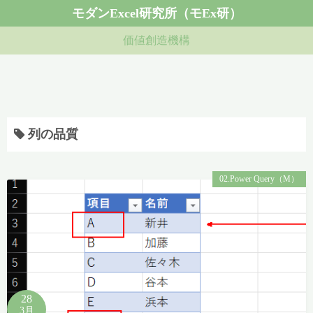
コ
モダンExcel研究所（モEx研）
ン
価値創造機構
テ
ン
ツ
へ
ス
列の品質
キ
ッ
プ
02.Power Query（M）
28
3月