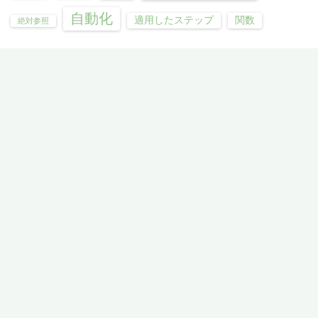
自動化
適用したステップ
関数
絶対参照
価値創造機構
数字はコミュニケーションツール
©2026
モダンExcel研究所（モEx研）