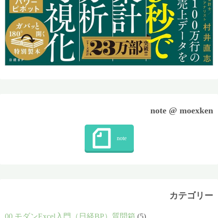
note @ moexken
カテゴリー
00.モダンExcel入門（日経BP）質問箱
(5)