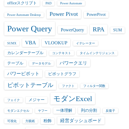
officeスクリプト
PAD
Power Automate
Power Pivot
PowerPivot
Power Automate Desktop
Power Query
RPA
PowerQuery
SUM
VBA
VLOOKUP
SUMX
イテレーター
カレンダーテーブル
コンテキスト
タイムインテリジェンス
パワークエリ
テーブル
データモデル
パワーピボット
ピボットグラフ
ピボットテーブル
ファクト
フィルター関数
モダンExcel
メジャー
フェイク
一体理解
列の分割
モダンエクセル
ヤフー
反復子
経営ダッシュボード
粉飾
可視化
方眼紙