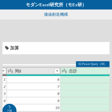
コ
モダンExcel研究所（モEx研）
ン
価値創造機構
テ
ン
ツ
へ
ス
加算
キ
ッ
プ
02.Power Query（M）
5
2月