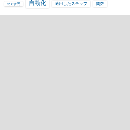
自動化
適用したステップ
関数
絶対参照
価値創造機構
数字はコミュニケーションツール
©2026
モダンExcel研究所（モEx研）