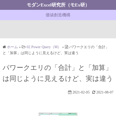
コ
モダンExcel研究所（モEx研）
ン
価値創造機構
テ
ン
ツ
へ
ス
ホーム
»
02.Power Query（M）
»
パワークエリの「合計」
キ
と「加算」は同じように見えるけど、実は違う
ッ
プ
パワークエリの「合計」と「加算」
は同じように見えるけど、実は違う
2021-02-05
2021-08-07