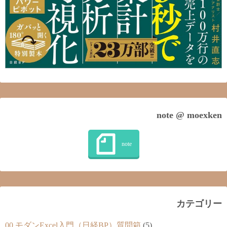
note @ moexken
カテゴリー
00.モダンExcel入門（日経BP）質問箱
(5)