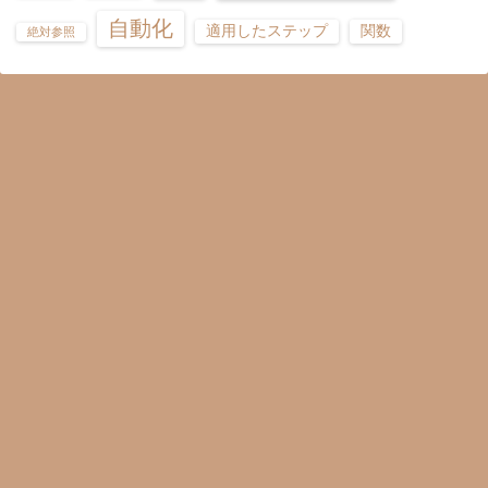
自動化
適用したステップ
関数
絶対参照
価値創造機構
数字はコミュニケーションツール
©2026
モダンExcel研究所（モEx研）