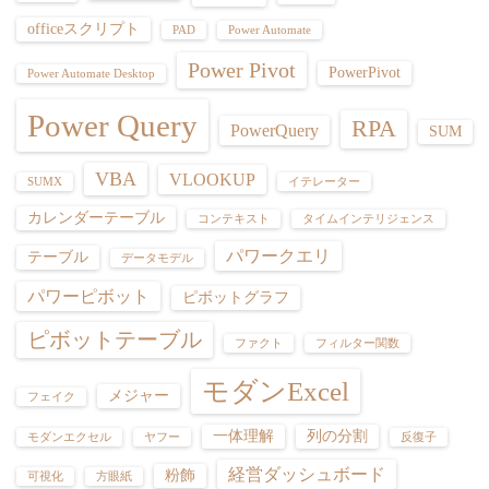
officeスクリプト
PAD
Power Automate
Power Pivot
PowerPivot
Power Automate Desktop
Power Query
RPA
PowerQuery
SUM
VBA
VLOOKUP
SUMX
イテレーター
カレンダーテーブル
コンテキスト
タイムインテリジェンス
パワークエリ
テーブル
データモデル
パワーピボット
ピボットグラフ
ピボットテーブル
ファクト
フィルター関数
モダンExcel
メジャー
フェイク
一体理解
列の分割
モダンエクセル
ヤフー
反復子
経営ダッシュボード
粉飾
可視化
方眼紙