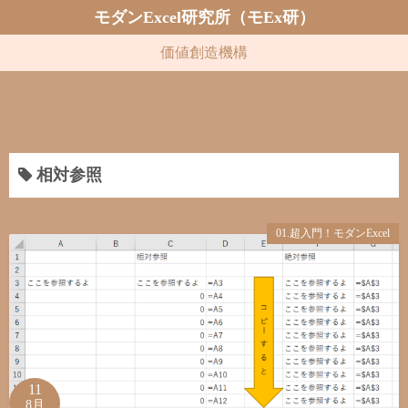
コ
モダンExcel研究所（モEx研）
ン
価値創造機構
テ
ン
ツ
へ
ス
相対参照
キ
ッ
プ
01.超入門！モダンExcel
11
8月