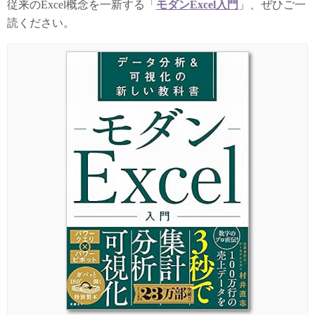
従来のExcel概念を一新する「
モダンExcel入門
」、ぜひご一
読ください。