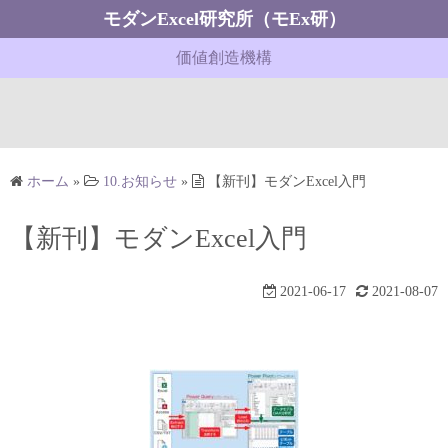
コ
モダンExcel研究所（モEx研）
ン
価値創造機構
テ
ン
ツ
へ
ス
ホーム
»
10.お知らせ
»
【新刊】モダンExcel入門
キ
ッ
【新刊】モダンExcel入門
プ
2021-06-17
2021-08-07