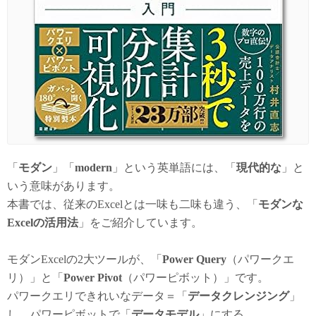
「
モダン
」「
modern
」という英単語には、「
現代的な
」と
いう意味があります。
本書では、従来のExcelとは一味も二味も違う、「
モダンな
Excelの活用法
」をご紹介しています。
モダンExcelの2大ツールが、「
Power Query
（パワークエ
リ）」と「
Power Pivot
（パワーピボット）」です。
パワークエリできれいなデータ＝「
データクレンジング
」
し、パワーピボットで「
データモデル
」にする。