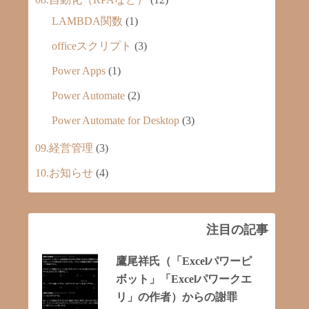
LAMBDA関数
(1)
officeスクリプト
(3)
Power Apps
(1)
Power Automate
(2)
Power Automate for Desktop
(3)
09.経営管理
(3)
10.お知らせ
(4)
注目の記事
鷹尾祥氏（「Excelパワーピ
ボット」「Excelパワークエ
リ」の作者）からの謝罪