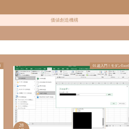
）
価値創造機構
l
01.超入門！モダンExcel
28