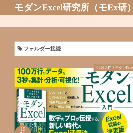
コ
モダンExcel研究所（モEx研
ン
テ
ン
ツ
へ
フォルダー接続
ス
キ
ッ
01.超入門！モダンExce
プ
19