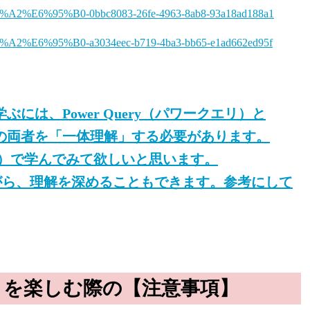
%E9%96%A2%E6%95%B0-0bbc8083-26fe-4963-8ab8-93a18ad188a1
%E9%96%A2%E6%95%B0-a3034eec-b719-4ba3-bb65-e1ad662ed95f
ぶには、Power Query（パワークエリ）と
ーピボット）の両者を「一体理解」する必要があります。
BP）で学んでみて欲しいと思います。
がら、理解を深めることもできます。参考にして
所」を楽しむ際の【注意事項】