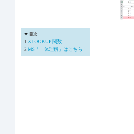
目次
1
XLOOKUP 関数
2
MS「一体理解」はこちら！