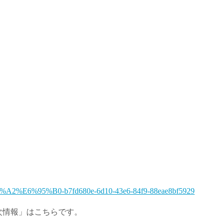
E9%96%A2%E6%95%B0-b7fd680e-6d10-43e6-84f9-88eae8bf5929
一次情報」はこちらです。