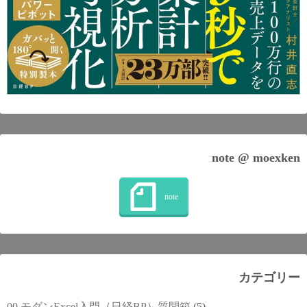
note @ moexken
カテゴリー
00.モダンExcel入門（日経BP）質問箱
(5)