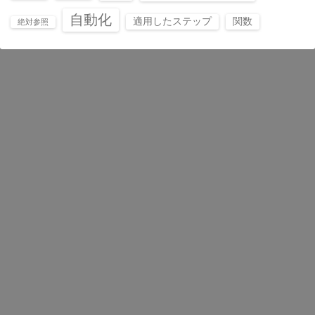
自動化
適用したステップ
関数
絶対参照
価値創造機構
数字はコミュニケーションツール
©2026
モダンExcel研究所（モEx研）