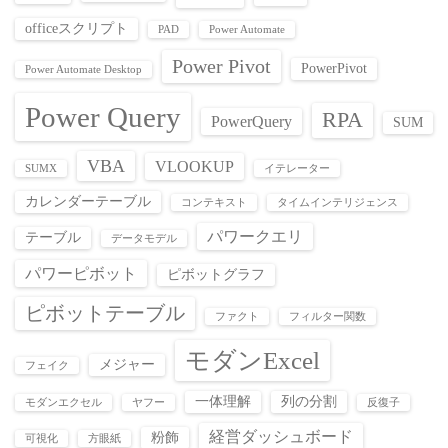
officeスクリプト
PAD
Power Automate
Power Pivot
PowerPivot
Power Automate Desktop
Power Query
RPA
PowerQuery
SUM
VBA
VLOOKUP
SUMX
イテレーター
カレンダーテーブル
コンテキスト
タイムインテリジェンス
パワークエリ
テーブル
データモデル
パワーピボット
ピボットグラフ
ピボットテーブル
ファクト
フィルター関数
モダンExcel
メジャー
フェイク
一体理解
列の分割
モダンエクセル
ヤフー
反復子
経営ダッシュボード
粉飾
可視化
方眼紙