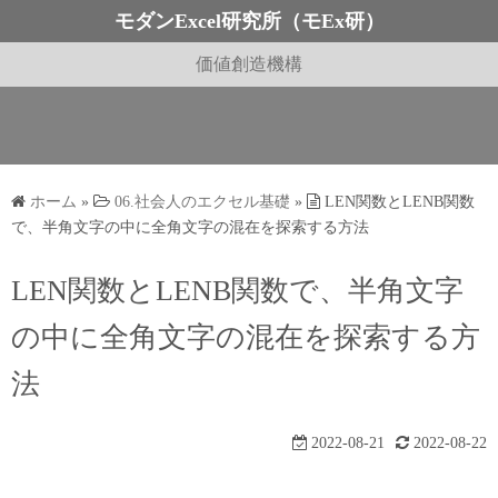
コ
モダンExcel研究所（モEx研）
ン
価値創造機構
テ
ン
ツ
へ
ス
ホーム
»
06.社会人のエクセル基礎
»
LEN関数とLENB関数
キ
で、半角文字の中に全角文字の混在を探索する方法
ッ
プ
LEN関数とLENB関数で、半角文字
の中に全角文字の混在を探索する方
法
2022-08-21
2022-08-22