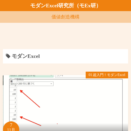
コ
モダンExcel研究所（モEx研）
ン
価値創造機構
テ
ン
ツ
へ
ス
モダンExcel
キ
ッ
プ
01.超入門！モダンExcel
7
11月