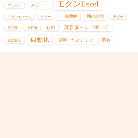
モダンExcel
メジャー
フェイク
一体理解
列の分割
モダンエクセル
ヤフー
反復子
経営ダッシュボード
粉飾
可視化
方眼紙
自動化
適用したステップ
関数
絶対参照
価値創造機構