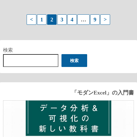
投
<
1
2
3
4
…
9
>
稿
の
検索
ペ
検索
ー
ジ
送
「モダンExcel」の入門書
り