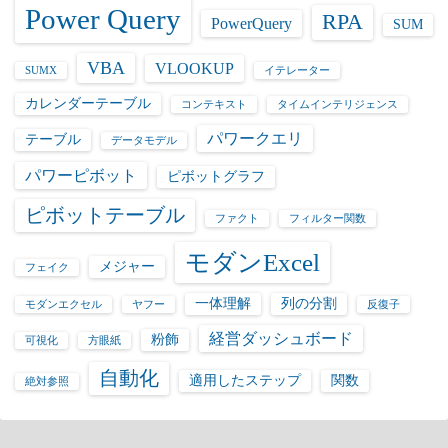
Power Query
RPA
PowerQuery
SUM
VBA
VLOOKUP
SUMX
イテレーター
カレンダーテーブル
コンテキスト
タイムインテリジェンス
パワークエリ
テーブル
データモデル
パワーピボット
ピボットグラフ
ピボットテーブル
ファクト
フィルター関数
モダンExcel
メジャー
フェイク
一体理解
列の分割
モダンエクセル
ヤフー
反復子
経営ダッシュボード
粉飾
可視化
方眼紙
自動化
適用したステップ
関数
絶対参照