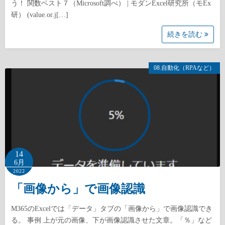
う！ 関数ベスト７（Microsoft調べ） | モダンExcel研究所（モEx
研） (value.or.j[…]
続きを読む
08.自動化（RPAなど）
14
6月
2022
「画像から」で画像認識
M365のExcelでは「データ」タブの「画像から」で画像認識でき
る。 事例 上が元の画像、下が画像認識させた文章。「％」など