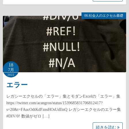
06.社会人のエクセル基礎
18
7月
2022
エラー
レガシーエクセルの「エラー」集とモダンExcelの「エラー」集
https://twitter.com/acangros/status/1539685831706812417?
s=20&t=FAucOdtKdFznsHOsUdIlnQ レガシーエクセルのエラー集
#DIV/0! 数値がゼロ […]
続きを読む