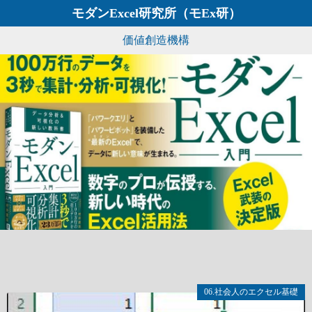
コ
モダンExcel研究所（モEx研）
ン
価値創造機構
テ
ン
ツ
へ
ス
キ
ッ
プ
06.社会人のエクセル基礎