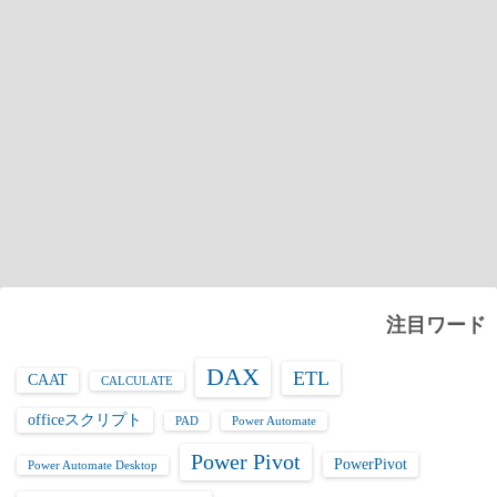
注目ワード
DAX
ETL
CAAT
CALCULATE
officeスクリプト
PAD
Power Automate
Power Pivot
PowerPivot
Power Automate Desktop