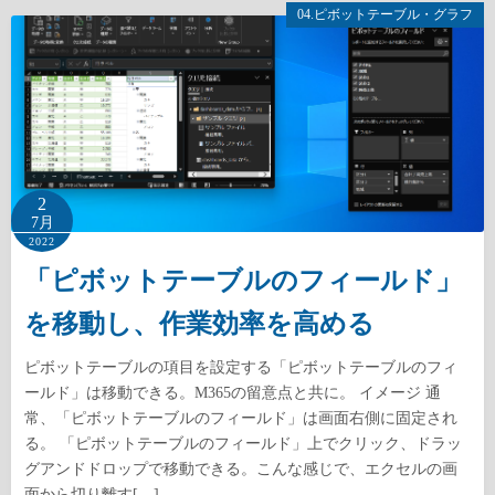
04.ピボットテーブル・グラフ
2
7月
2022
「ピボットテーブルのフィールド」
を移動し、作業効率を高める
ピボットテーブルの項目を設定する「ピボットテーブルのフィ
ールド」は移動できる。M365の留意点と共に。 イメージ 通
常、「ピボットテーブルのフィールド」は画面右側に固定され
る。 「ピボットテーブルのフィールド」上でクリック、ドラッ
グアンドドロップで移動できる。こんな感じで、エクセルの画
面から切り離す[…]