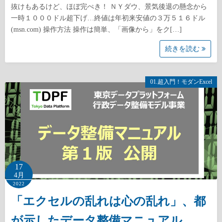
抜けもあるけど、ほぼ完ぺき！ ＮＹダウ、景気後退の懸念から
一時１０００ドル超下げ…終値は年初来安値の３万５１６ドル
(msn.com) 操作方法 操作は簡単、「画像から」をク[…]
続きを読む
01.超入門！モダンExcel
17
4月
2022
「エクセルの乱れは心の乱れ」、都
が示したデータ整備マニュアル